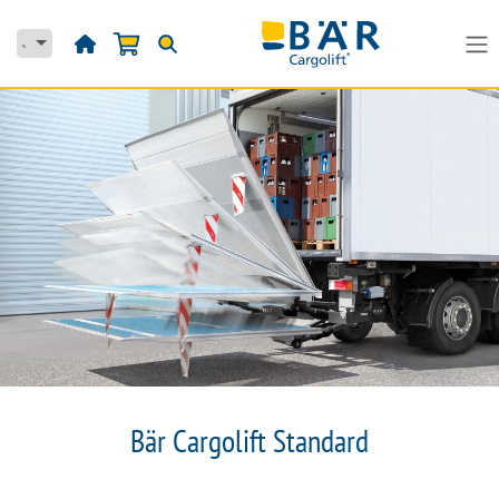
Se rendre au contenu
Bär Cargolift Standard