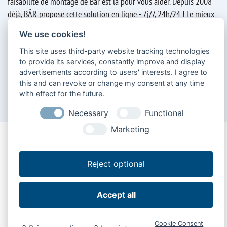
faisabilité de montage de Bär est là pour vous aider. Depuis 2008
déjà, BÄR propose cette solution en ligne - 7j/7, 24h/24 ! Le mieux
est de remplir au préalable la feuille de mesures afin d'avoir toutes
We use cookies!
les données à portée de main.
This site uses third-party website tracking technologies
to provide its services, constantly improve and display
Vérifier le montage
advertisements according to users' interests. I agree to
this and can revoke or change my consent at any time
with effect for the future.
Necessary
Functional
Marketing
Reject optional
Le mode d'emploi spécifique aux numéros de série
HowToCargoLift
Accept all
L'utilisation simple et sûre des outils de travail est d'une
importance capitale dans le secteur de la distribution. En effet, les
Cookie Consent
chauffeurs qualifiés sont aujourd'hui un bien précieux et doivent