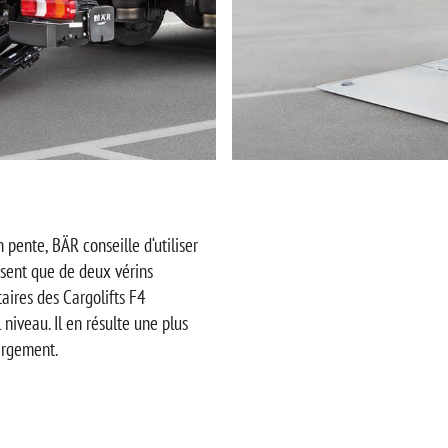
ente, BÄR conseille d‘utiliser
posent que de deux vérins
aires des Cargolifts F4
iveau. Il en résulte une plus
argement.