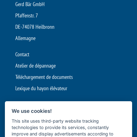
Gerd Bär GmbH
Pfaffenstr. 7
DE-74078 Heilbronn
Allemagne
Contact
Atelier de dépannage
Téléchargement de documents
Lexique du hayon élévateur
Mentions légales
We use cookies!
Conditions générales de vente
This site uses third-party website tracking
Protection de données
technologies to provide its services, constantly
improve and display advertisements according to