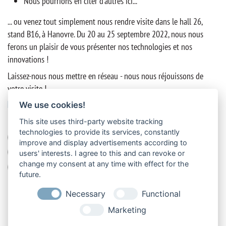
Nous pourrions en citer d'autres ici...
... ou venez tout simplement nous rendre visite dans le hall 26,
stand B16, à Hanovre. Du 20 au 25 septembre 2022, nous nous
ferons un plaisir de vous présenter nos technologies et nos
innovations !
Laissez-nous nous mettre en réseau - nous nous réjouissons de
votre visite !
ÉTIQUETTES
We use cookies!
This site uses third-party website tracking
technologies to provide its services, constantly
Salon
boutique en ligne
charger / décharger
diagnostic
improve and display advertisements according to
en ligne
hayons élévateurs
pièces détachées
sécurité
users' interests. I agree to this and can revoke or
change my consent at any time with effect for the
vente
future.
Necessary
Functional
Marketing