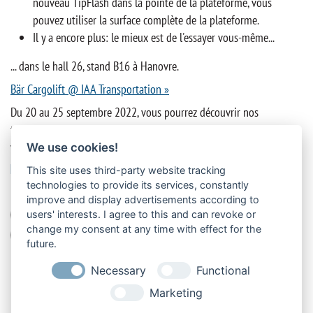
nouveau TipFlash dans la pointe de la plateforme, vous
pouvez utiliser la surface complète de la plateforme.
Il y a encore plus: le mieux est de l'essayer vous-même...
... dans le hall 26, stand B16 à Hanovre.
Bär Cargolift @ IAA Transportation »
Du 20 au 25 septembre 2022, vous pourrez découvrir nos
technologies et nos innovations: nous nous réjouissons de votre
visite !
We use cookies!
ÉTIQUETTES
This site uses third-party website tracking
technologies to provide its services, constantly
improve and display advertisements according to
Salon
charger / décharger
hayons élévateurs
users' interests. I agree to this and can revoke or
change my consent at any time with effect for the
radiocommande
sécurité
utilisation
vente
future.
Necessary
Functional
Marketing