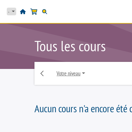
Se rendre au contenu
HOME
PRODUITS
Tous les cours
Votre niveau
Aucun cours n'a encore été c