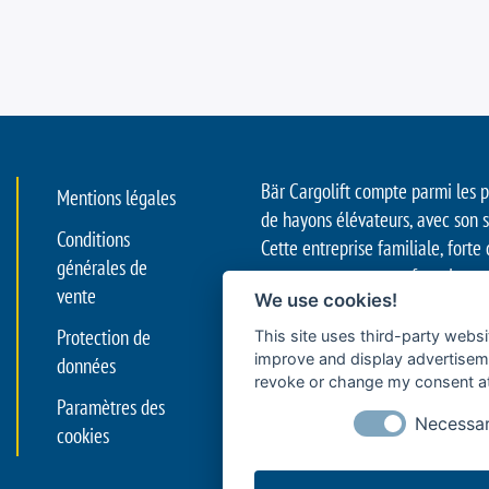
Bär Cargolift compte parmi les 
Mentions légales
de hayons élévateurs, avec son 
Conditions
Cette entreprise familiale, forte
générales de
est reconnue comme fournisseur
vente
We use cookies!
innovation pour optimiser le tr
véhicules utilitaires. Ses systèm
Protection de
This site uses third-party websi
aussi bien les camions et remorq
improve and display advertisemen
données
revoke or change my consent at 
alimentaire et des boissons, que
Paramètres des
longue distance, les fourgons uti
Necessa
cookies
les véhicules des transporteurs et
du « dernier kilomètre ».