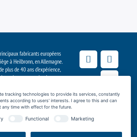
principaux fabricants européens
siège à Heilbronn, en Allemagne.
 de plus de 40 ans d’expérience,
 haut de gamme et leader en
ansport de marchandises avec des
es de levage arrière équipent
te tracking technologies to provide its services, constantly
ues destinés à la logistique
ts according to users' interests. I agree to this and can
any time with effect for the future.
 les semi-remorques du transport
lisés par les artisans, ou encore
ry
Functional
Marketing
 logisticiens pour les livraisons