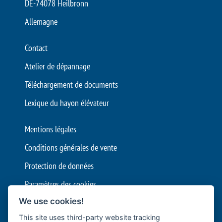
DE-74078 Heilbronn
Allemagne
Contact
Atelier de dépannage
Téléchargement de documents
Lexique du hayon élévateur
Mentions légales
Conditions générales de vente
Protection de données
Paramètres des cookies
We use cookies!
Bär Cargolift compte parmi les principaux fabricants européens de
This site uses third-party website tracking
hayons élévateurs, avec son siège à Heilbronn, en Allemagne. Cette