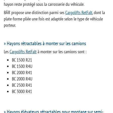
hayon reste protégé sous la carrosserie du véhicule.
BÄR propose une distinction parmi ses
Cargolifts RetFalt
, dont la
plate-forme pliée une fois est adaptée selon le type de véhicule
porteur.
» Hayons rétractables à monter sur les camions
Les
Cargolifts RetFalt
à monter sur les camions sont :
BC 1500 R21
BC 1500 R4U
BC 2000 R41
BC 2000 R4U
BC 2500 R41
BC 3000 R41
» Hayons élévateurs rétractables pour montage sur semi-