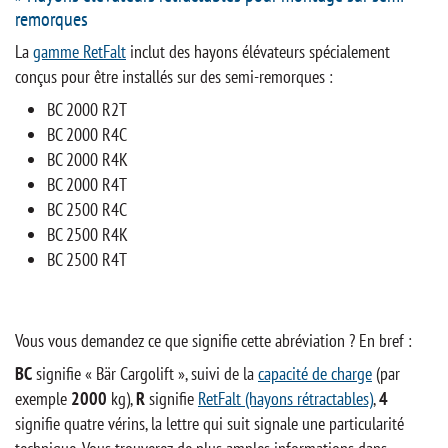
remorques
La
gamme RetFalt
inclut des hayons élévateurs spécialement
conçus pour être installés sur des semi-remorques :
BC 2000 R2T
BC 2000 R4C
BC 2000 R4K
BC 2000 R4T
BC 2500 R4C
BC 2500 R4K
BC 2500 R4T
Vous vous demandez ce que signifie cette abréviation ? En bref :
BC
signifie « Bär Cargolift », suivi de la
capacité de charge
(par
exemple
2000
kg),
R
signifie
RetFalt (hayons rétractables)
,
4
signifie quatre vérins, la lettre qui suit signale une particularité