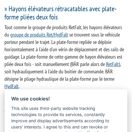
» Hayons élévateurs rétracatables avec plate-
forme pliées deux fois
Tout comme le groupe de produits RetFalt, les hayons élévateurs
du
groupe de produits Ret/HydFalt
se trouvent sous le véhicule
porteur pendant le trajet. La plate-forme repliée se déploie
horizontalement à l'aide d'un vérin de déplacement et des rails de
guidage. La plate-forme de cette gamme de hayon élévateurs est
pliée deux fois - soit manuellement (BÄR parle alors de
RetFalt
),
soit hydrauliquement à l'aide du boitier de commande. BÄR
désigne le pliage hydraulique de la plate-forme par le terme
HydFalt
.
Comparé aux hayons élévateurs RetFalt avec une plateforme pliée
We use cookies!
une fois, les
hayons Ret/HydFalt
sont plus compacts. Ils nécessitent
This site uses third-party website tracking
donc un porte-à-faux moins important, c'est-à-dire moins d'espace
technologies to provide its services, constantly
libre à l'arrière du véhicule. En revanche, le double pliage de la
improve and display advertisements according to
plate-forme implique des manipulations supplémentaires lors de
users' interests. I agree to this and can revoke or